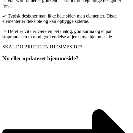
-> Når wireframet er godkendt – starter den egentlige designdel
først.
-> Typisk designer man ikke hele sider, men elementer. Disse
elementer er fleksible og kan opbygge siderne.
-> Derefter vil der være en tæt dialog, god karma og et par
stopmøder frem mod godkendelse af jeres nye hjemmeside.
SKAL DU BRUGE EN HJEMMESIDE?
Ny eller opdateret hjemmeside?