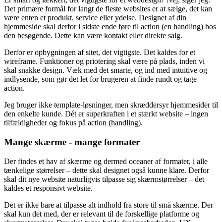
Det primære formål for langt de fleste websites er at sælge, det kan
være enten et produkt, service eller ydelse. Designet af din
hjemmeside skal derfor i sidste ende føre til action (en handling) hos
den besøgende. Dette kan være kontakt eller direkte salg.
Derfor er opbygningen af sitet, det vigtigste. Det kaldes for et
wireframe. Funktioner og priotering skal være på plads, inden vi
skal snakke design. Væk med det smarte, og ind med intuitive og
indlysende, som gør det let for brugeren at finde rundt og tage
action.
Jeg bruger ikke template-løsninger, men skræddersyr hjemmesider til
den enkelte kunde. Dét er superkraften i et stærkt website – ingen
tilfældigheder og fokus på action (handling).
Mange skærme - mange formater
Der findes et hav af skærme og dermed oceaner af formater, i alle
tænkelige størrelser – dette skal designet også kunne klare. Derfor
skal dit nye website naturligvis tilpasse sig skærmstørrelser – det
kaldes et responsivt website.
Det er ikke bare at tilpasse alt indhold fra store til små skærme. Der
skal kun det med, der er relevant til de forskellige platforme og