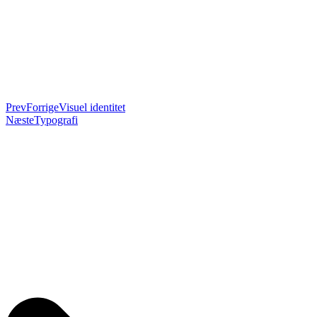
Prev
Forrige
Visuel identitet
Næste
Typografi