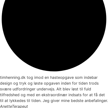
timhenning.dk tog imod en hasteopgave som indebar
design og tryk og løste opgaven inden for tiden trods
svære udfordringer undervejs. Alt blev løst til fuld
tilfredshed og med en ekstraordinær indsats for at få det
til at lykkedes til tiden. Jeg giver mine bedste anbefalinger.
Anette
Terapeut