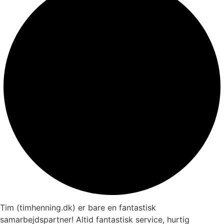
Tim (timhenning.dk) er bare en fantastisk
samarbejdspartner! Altid fantastisk service, hurtig