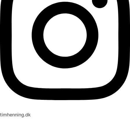
timhenning.dk
4050 6869
hej@timhenning.dk